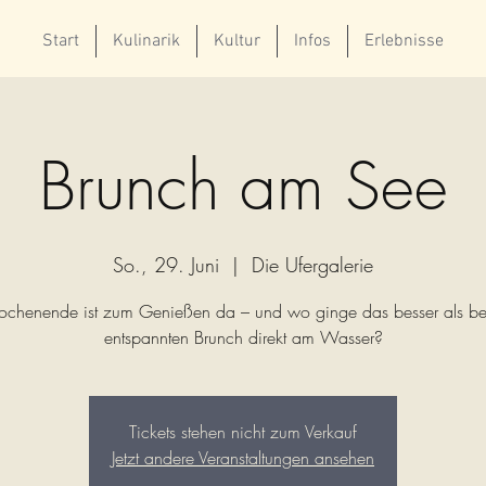
Start
Kulinarik
Kultur
Infos
Erlebnisse
Brunch am See
So., 29. Juni
  |  
Die Ufergalerie
chenende ist zum Genießen da – und wo ginge das besser als be
entspannten Brunch direkt am Wasser?
Tickets stehen nicht zum Verkauf
Jetzt andere Veranstaltungen ansehen