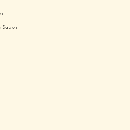
en
n Salaten