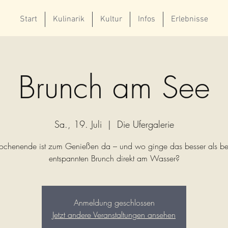
Start
Kulinarik
Kultur
Infos
Erlebnisse
Brunch am See
Sa., 19. Juli
  |  
Die Ufergalerie
chenende ist zum Genießen da – und wo ginge das besser als be
entspannten Brunch direkt am Wasser?
Anmeldung geschlossen
Jetzt andere Veranstaltungen ansehen