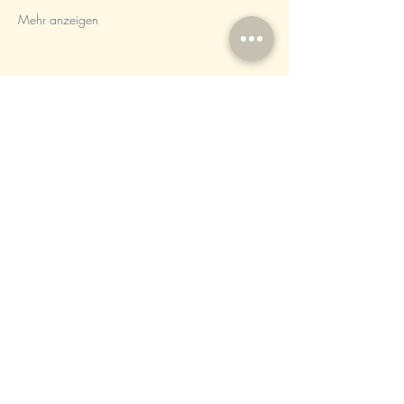
Mehr anzeigen
Diese Veranstaltung teilen
DIE UFERGALEIRE
© Copyright 2025. Die Ufergalerie
info@die-ufergalerie.de
Weg zum Strandbad 1, 14548
Schwielowsee, Deutschland
Impressum
|
Datenschutzerklärung