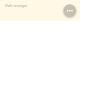
Mehr anzeigen
Diese Veranstaltung teilen
DIE UFERGALEIRE
© Copyright 2025. Die Ufergalerie
info@die-ufergalerie.de
Weg zum Strandbad 1, 14548
Schwielowsee, Deutschland
Impressum
|
Datenschutzerklärung